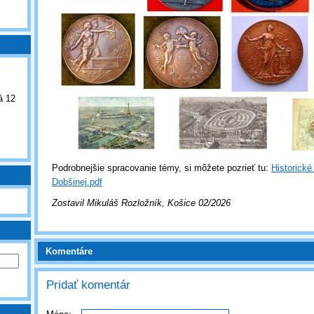
á 12
Podrobnejšie spracovanie témy, si môžete pozrieť tu:
Historické
Dobšinej.pdf
Zostavil Mikuláš Rozložník, Košice 02/2026
Komentáre
Pridať komentár