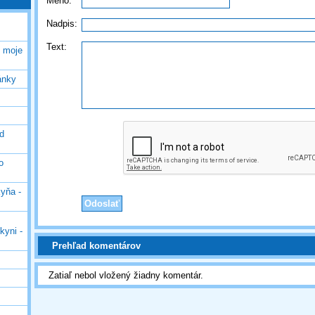
Méno:
Nadpis:
Text:
é moje
ránky
od
o
yňa -
kyni -
Prehľad komentárov
Zatiaľ nebol vložený žiadny komentár.