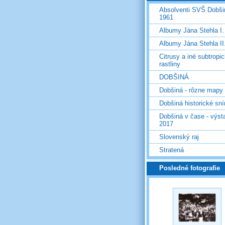
Absolventi SVŠ Dobši
1961
Albumy Jána Stehla I. 
Albumy Jána Stehla II.
Citrusy a iné subtropi
rastliny
DOBŠINÁ
Dobšiná - rôzne mapy
Dobšiná historické sn
Dobšiná v čase - výst
2017
Slovenský raj
Stratená
Posledné fotografie