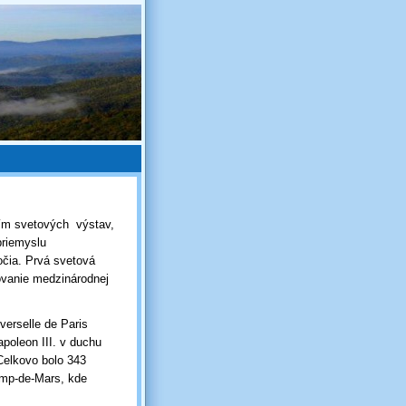
ním svetových výstav,
priemyslu
očia. Prvá svetová
ovanie medzinárodnej
verselle de Paris
apoleon III. v duchu
 Celkovo bolo 343
amp-de-Mars, kde