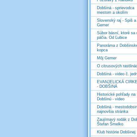
Dobšiná - sprievodca
mestom a okolím
Slovenský raj - Spiš a
Gemer
Súbor básní, ktoré sa
páčia. Od Ľubice
Panoráma z Dobšinsk
kopca
Môj Gemer
O citrusových rastliná
Dobšiná - video č. jed
EVANJELICKÁ CIRKE
- DOBŠINÁ
Historické pohľady na
Dobšinú - video
Dobšiná - mestodobsin
najnovšia stránka
Zaujímavý rodák z Dob
Štefan Šmelko
Klub histórie Dobšinej