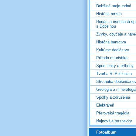
Dobšiná moja rodná
História mesta
Rodáci a osobnosti sp
s Dobšinou
Zvyky, obyčaje a náre
História baníctva
Kultúrne dedičstvo
Príroda a turistika
Spomienky a príbehy
Tvorba R. Pellionisa
Stretnutia dobšinčano
Geológia a mineralógi
Spolky a združenia
Elektráreň
Přerovská tragédia
Najnovšie príspevky
Fotoalbum