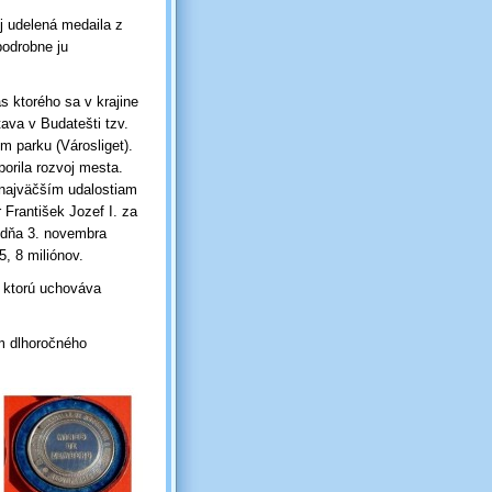
j udelená medaila z
odrobne ju
ktorého sa v krajine
ava v Budatešti tzv.
m parku (Városliget).
orila rozvoj mesta.
 najväčším udalostiam
 František Jozef I. za
á dňa 3. novembra
 5, 8 miliónov.
, ktorú uchováva
m dlhoročného