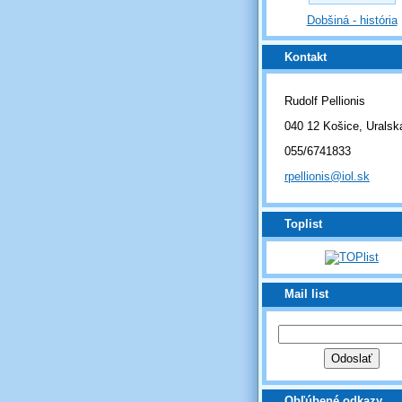
Dobšiná - história
Kontakt
Rudolf Pellionis
040 12 Košice, Uralsk
055/6741833
rpellionis@iol.sk
Toplist
Mail list
Obľúbené odkazy