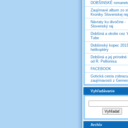
DOBŠINSKÉ romanet
Zaujímavé album zo s
Kroniky Slovenskej re
Návraty ku divočine -
Slovenský raj
Dobšiná a okolie cez 
Tube
Dobšinský kopec 2013
helikoptéry
Dobšiná a jej prírodné
od R. Pellionisa
FACEBOOK
Gotická cesta zobrazu
zaujímavosti z Gemer
Vyhľadávanie
Archív