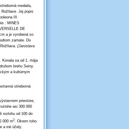
trieborná medaila,
 Rožňave. Jej popis
oleona III.
pis : MINES
NIVERSELLE DE
m a je vyrobená so
modrom zamate. Do
 Rožňava.
(Jaroslava
. Konala sa od 1. mája
 druhom brehu Seiny.
gickým a kultúrnym
stranná strieborná
výstavnom priestore,
rozlohe asi 300 000
li rozlohu od 100 do
2
66 000 m
. Okrem toho
e a iné účely.