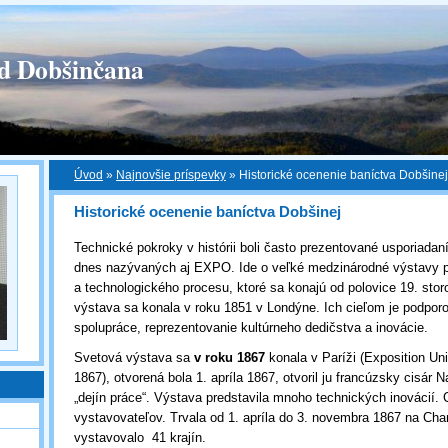
 Dobšinčana
Úvod
»
Najnovšie príspevky
»
Historické ocenenie baníctva Dobšinej
Historické ocenenie baníctva Dobšinej
Technické pokroky v histórii boli často prezentované usporiada
dnes nazývaných aj EXPO. Ide o veľké medzinárodné výstavy 
a technologického procesu, ktoré sa konajú od polovice 19. stor
výstava sa konala v roku 1851 v Londýne. Ich cieľom je podpor
spolupráce, reprezentovanie kultúrneho dedičstva a inovácie.
Svetová výstava sa
v roku 1867
konala v Paríži (Exposition Uni
1867), otvorená bola 1. apríla 1867, otvoril ju francúzsky cisár N
„dejín práce“. Výstava predstavila mnoho technických inovácií.
vystavovateľov. Trvala od 1. apríla do 3. novembra 1867 na Ch
vystavovalo 41 krajín.