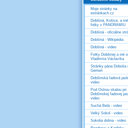
Moje stránky na
estránkach.cz
Dobšiná, Košice, a in
fotky v PANORAMIU
Dobšiná - oficiálne st
Dobšiná - Wikipédia
Dobšiná - video
Fotky Dobšinej a iné 
Vladimíra Václavíka
Stránky pána Doboša 
Gemeri
Dobšinská ľadová jask
video
Pod Ostrou skalou pri
Dobšinskej ľadovej jas
video
Suchá Belá - video
Velký Sokol - video
Sokolia dolina - video
Pozdravy z Karibiku