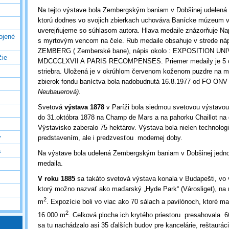
Na tejto výstave bola Zembergským baniam v Dobšinej udelená s
ktorú dodnes vo svojich zbierkach uchováva Banícke múzeum v
uverejňujeme so súhlasom autora. Hlava medaile znázorňuje Nap
ojené
s myrtovým vencom na čele. Rub medaile obsahuje v strede ná
ZEMBERG ( Zemberské bane), nápis okolo : EXPOSITION U
čie
MDCCCLXVII A PARIS RECOMPENSES. Priemer medaily je 5 c
striebra. Uložená je v okrúhlom červenom koženom puzdre na 
zbierok fondu baníctva bola nadobudnutá 16.8.1977 od FO ONV
Neubauerová).
Svetová
výstava 1878
v Paríži bola siedmou svetovou výstavou
do 31.októbra 1878 na Champ de Mars a na pahorku Chaillot na
Výstavisko zaberalo 75 hektárov. Výstava bola nielen technolo
v
predstavením, ale i predzvesťou modernej doby.
a
Na výstave bola udelená Zembergským baniam v Dobšinej jedno
medaila.
V roku 1885
sa takáto svetová výstava konala v Budapešti, vo 
ktorý možno nazvať ako maďarský „Hyde Park“ (Városliget), na 
2
m
. Expozície boli vo viac ako 70 sálach a pavilónoch, ktoré ma
2
16 000 m
. Celková plocha ich krytého priestoru presahovala 
sa tu nachádzalo asi 35 ďalších budov pre kancelárie, reštauráci