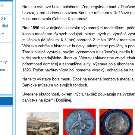
ná
Na tejto výstave bola spoločnosti Zembergských baní v Dobšine
bronzu, ktorú dodnes uchováva Banícke múzeum v Rožňave a p
diel
zdokumentovala Gabriela Kolesárová.
 diel
Rok 1896
bol v dejinách Uhorska významným medzníkom, počas 
cké
konalo množstvo rôznych podujatí, okrem iných aj výročná výst
milléniová (Milléniumi Kiálítás) otvorená 2. mája 1896 v mestsko
Výstava zahŕňala historické budovy, priemyselné pavilóny a podp
Táto jubilejná výstava, svojim významom a veľkosťou, patrila k
v dejinách vtedajšieho Uhorska. Výstavu slávnostne otvoril cisár
ímky
prítomnosti domácej a zahraničnej elity. Výstava bola ukončen
ava
1896. Počet návštevníkov bol pomerne vysoký, odhaduje sa na
Na tejto výstave bola mestu Dobšiná udelená bronzová medaila
Banícke múzeum vo svojich fondoch.
Uvedené skutočnosti, okrem iných, taktiež poukazujú na význa
baníctva na území Dobšinej.