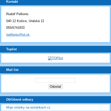
Kontakt
Rudolf Pellionis
040 12 Košice, Uralská 12
055/6741833
rpellionis@iol.sk
Toplist
Mail list
Obľúbené odkazy
Moje stránky na estránkach.cz