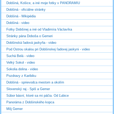
Dobšiná, Košice, a iné moje fotky v PANORAMIU
Dobšiná - oficiálne stránky
Dobšiná - Wikipédia
Dobšiná - video
Fotky Dobšinej a iné od Vladimíra Václavíka
Stránky pána Doboša o Gemeri
Dobšinská ľadová jaskyňa - video
Pod Ostrou skalou pri Dobšinskej ľadovej jaskyni - video
Suchá Belá - video
Velký Sokol - video
Sokolia dolina - video
Pozdravy z Karibiku
Dobšiná - sprievodca mestom a okolím
Slovenský raj - Spiš a Gemer
Súbor básní, ktoré sa mi páčia. Od Ľubice
Panoráma z Dobšinského kopca
Môj Gemer