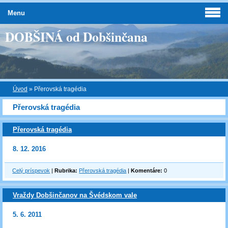
Menu
DOBŠINÁ od Dobšinčana
Úvod
»
Přerovská tragédia
Přerovská tragédia
Přerovská tragédia
8. 12. 2016
Celý príspevok
|
Rubrika:
Přerovská tragédia
|
Komentáre:
0
Vraždy Dobšinčanov na Švédskom vale
5. 6. 2011