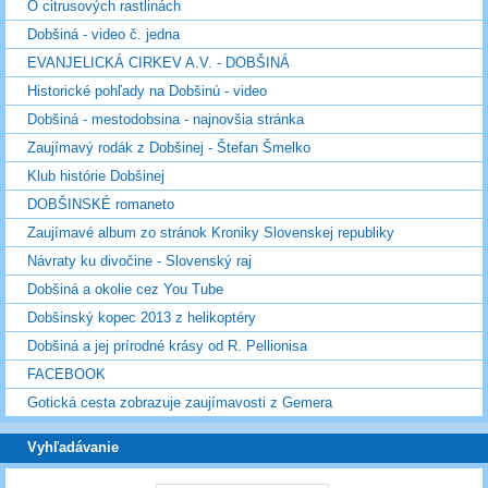
O citrusových rastlinách
Dobšiná - video č. jedna
EVANJELICKÁ CIRKEV A.V. - DOBŠINÁ
Historické pohľady na Dobšinú - video
Dobšiná - mestodobsina - najnovšia stránka
Zaujímavý rodák z Dobšinej - Štefan Šmelko
Klub histórie Dobšinej
DOBŠINSKÉ romaneto
Zaujímavé album zo stránok Kroniky Slovenskej republiky
Návraty ku divočine - Slovenský raj
Dobšiná a okolie cez You Tube
Dobšinský kopec 2013 z helikoptéry
Dobšiná a jej prírodné krásy od R. Pellionisa
FACEBOOK
Gotická cesta zobrazuje zaujímavosti z Gemera
Vyhľadávanie