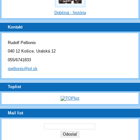
Dobšiná - história
Kontakt
Rudolf Pellionis
040 12 Košice, Uralská 12
055/6741833
rpellionis@iol.sk
Toplist
Mail list