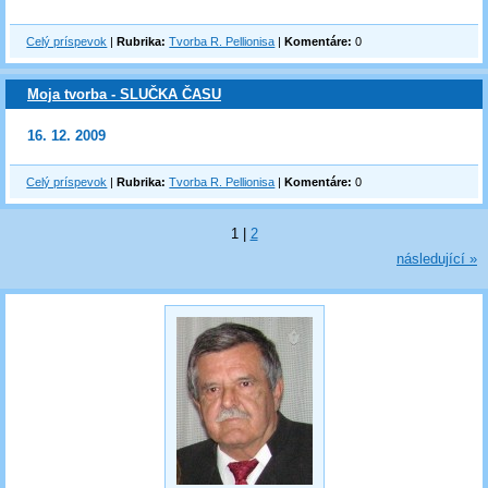
Celý príspevok
|
Rubrika:
Tvorba R. Pellionisa
|
Komentáre:
0
Moja tvorba - SLUČKA ČASU
16. 12. 2009
Celý príspevok
|
Rubrika:
Tvorba R. Pellionisa
|
Komentáre:
0
1
|
2
následující »