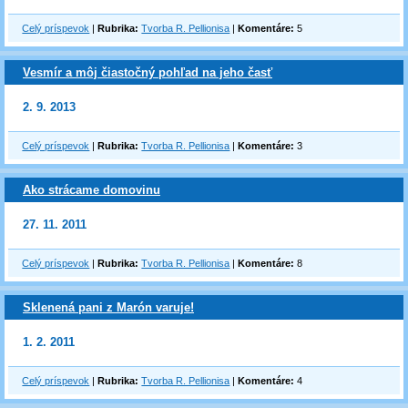
Celý príspevok
|
Rubrika:
Tvorba R. Pellionisa
|
Komentáre:
5
Vesmír a môj čiastočný pohľad na jeho časť
2. 9. 2013
Celý príspevok
|
Rubrika:
Tvorba R. Pellionisa
|
Komentáre:
3
Ako strácame domovinu
27. 11. 2011
Celý príspevok
|
Rubrika:
Tvorba R. Pellionisa
|
Komentáre:
8
Sklenená pani z Marón varuje!
1. 2. 2011
Celý príspevok
|
Rubrika:
Tvorba R. Pellionisa
|
Komentáre:
4