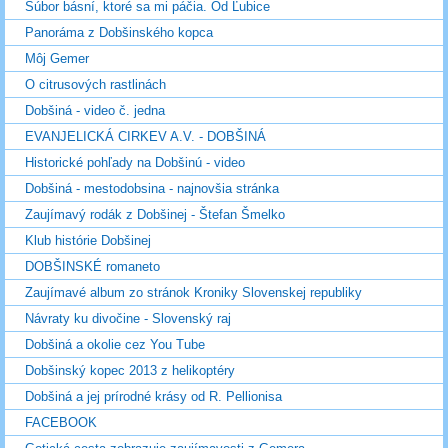
Súbor básní, ktoré sa mi páčia. Od Ľubice
Panoráma z Dobšinského kopca
Môj Gemer
O citrusových rastlinách
Dobšiná - video č. jedna
EVANJELICKÁ CIRKEV A.V. - DOBŠINÁ
Historické pohľady na Dobšinú - video
Dobšiná - mestodobsina - najnovšia stránka
Zaujímavý rodák z Dobšinej - Štefan Šmelko
Klub histórie Dobšinej
DOBŠINSKÉ romaneto
Zaujímavé album zo stránok Kroniky Slovenskej republiky
Návraty ku divočine - Slovenský raj
Dobšiná a okolie cez You Tube
Dobšinský kopec 2013 z helikoptéry
Dobšiná a jej prírodné krásy od R. Pellionisa
FACEBOOK