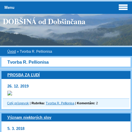
Menu
DOBŠINÁ od Dobšinčana
Úvod
»
Tvorba R. Pellionisa
Tvorba R. Pellionisa
PROSBA ZA ĽUDÍ
26. 12. 2019
Celý príspevok
|
Rubrika:
Tvorba R. Pellionisa
|
Komentáre:
2
Význam niektorých slov
5. 3. 2018