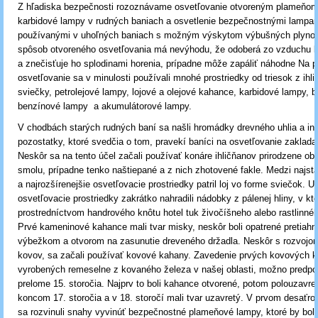
Z hľadiska bezpečnosti rozoznávame osvetľovanie otvoreným plameňom
karbidové lampy v rudných baniach a osvetlenie bezpečnostnými lampa
používanými v uhoľných baniach s možným výskytom výbušných plyno
spôsob otvoreného osvetľovania má nevýhodu, že odoberá zo vzduchu k
a znečisťuje ho splodinami horenia, prípadne môže zapáliť náhodne Na 
osvetľovanie sa v minulosti používali mnohé prostriedky od triesok z ihli
sviečky, petrolejové lampy, lojové a olejové kahance, karbidové lampy,
benzínové lampy a akumulátorové lampy.
V chodbách starých rudných baní sa našli hromádky drevného uhlia a in
pozostatky, ktoré svedčia o tom, pravekí baníci na osvetľovanie zakladal
Neskôr sa na tento účel začali používať konáre ihličňanov prirodzene ob
smolu, prípadne tenko naštiepané a z nich zhotovené fakle. Medzi najsta
a najrozšírenejšie osvetľovacie prostriedky patril loj vo forme sviečok. 
osvetľovacie prostriedky zakrátko nahradili nádobky z pálenej hliny, v kt
prostredníctvom handrového knôtu hotel tuk živočíšneho alebo rastlinné
Prvé kameninové kahance mali tvar misky, neskôr boli opatrené pretiah
výbežkom a otvorom na zasunutie dreveného držadla. Neskôr s rozvojo
kovov, sa začali používať kovové kahany. Zavedenie prvých kovových 
vyrobených remeselne z kovaného železa v našej oblasti, možno predpo
prelome 15. storočia. Najprv to boli kahance otvorené, potom polouzavre
koncom 17. storočia a v 18. storočí mali tvar uzavretý. V prvom desaťro
sa rozvinuli snahy vyvinúť bezpečnostné plameňové lampy, ktoré by boli