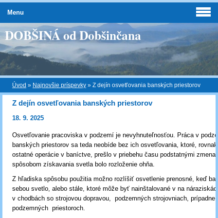
Menu
DOBŠINÁ od Dobšinčana
Úvod
»
Najnovšie príspevky
»
Z dejín osvetľovania banských priestorov
Z dejín osvetľovania banských priestorov
18. 9. 2025
Osvetľovanie pracoviska v podzemí je nevyhnuteľnosťou. Práca v pod
banských priestorov sa teda neobíde bez ich osvetľovania, ktoré, rovnak
ostatné operácie v baníctve, prešlo v priebehu času podstatnými zmena
spôsobom získavania svetla bolo rozloženie ohňa.
Z hľadiska spôsobu použitia možno rozlíšiť osvetlenie prenosné, keď ban
sebou svetlo, alebo stále, ktoré môže byť nainštalované v na náraziskác
v chodbách so strojovou dopravou, podzemných strojovniach, prípadne 
podzemných priestoroch.