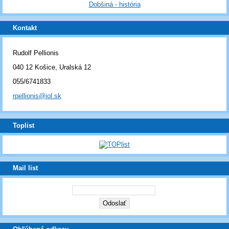
Dobšiná - história
Kontakt
Rudolf Pellionis
040 12 Košice, Uralská 12
055/6741833
rpellionis@iol.sk
Toplist
Mail list