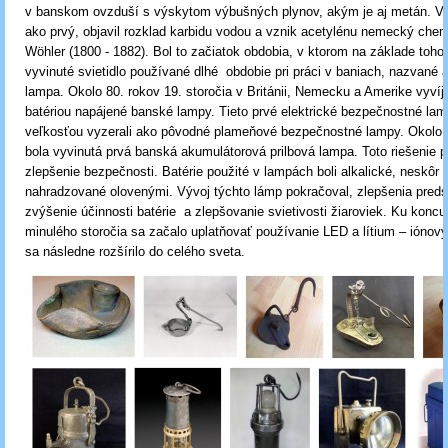
v banskom ovzduší s výskytom výbušných plynov, akým je aj metán. V 
ako prvý, objavil rozklad karbidu vodou a vznik acetylénu nemecký chem
Wöhler (1800 - 1882). Bol to začiatok obdobia, v ktorom na základe toho
vyvinuté svietidlo používané dlhé obdobie pri práci v baniach, nazvané 
lampa. Okolo 80. rokov 19. storočia v Británii, Nemecku a Amerike vyvíja
batériou napájené banské lampy. Tieto prvé elektrické bezpečnostné la
veľkosťou vyzerali ako pôvodné plameňové bezpečnostné lampy. Okolo 
bola vyvinutá prvá banská akumulátorová prilbová lampa. Toto riešenie 
zlepšenie bezpečnosti. Batérie použité v lampách boli alkalické, neskôr b
nahradzované olovenými. Vývoj týchto lámp pokračoval, zlepšenia preds
zvýšenie účinnosti batérie a zlepšovanie svietivosti žiaroviek. Ku koncu
minulého storočia sa začalo uplatňovať používanie LED a lítium – iónovýc
sa následne rozšírilo do celého sveta.