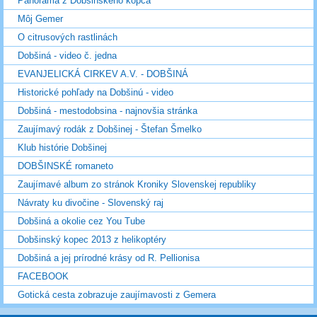
Panoráma z Dobšinského kopca
Môj Gemer
O citrusových rastlinách
Dobšiná - video č. jedna
EVANJELICKÁ CIRKEV A.V. - DOBŠINÁ
Historické pohľady na Dobšinú - video
Dobšiná - mestodobsina - najnovšia stránka
Zaujímavý rodák z Dobšinej - Štefan Šmelko
Klub histórie Dobšinej
DOBŠINSKÉ romaneto
Zaujímavé album zo stránok Kroniky Slovenskej republiky
Návraty ku divočine - Slovenský raj
Dobšiná a okolie cez You Tube
Dobšinský kopec 2013 z helikoptéry
Dobšiná a jej prírodné krásy od R. Pellionisa
FACEBOOK
Gotická cesta zobrazuje zaujímavosti z Gemera