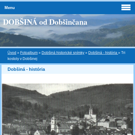
Menu
DOBŠINÁ od Dobšinčana
Úvod
»
Fotoalbum
»
Dobšiná historické snímky
»
Dobšiná - história
»
Tri
kostoly v Dobšinej
Dobšiná - história