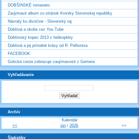
DOBŠINSKÉ romaneto
Zaujímavé album zo stránok Kroniky Slovenskej republiky
Návraty ku divočine - Slovenský raj
Dobšiná a okolie cez You Tube
Dobšinský kopec 2013 z helikoptéry
Dobšiná a jej prírodné krásy od R. Pellionisa
FACEBOOK
Gotická cesta zobrazuje zaujímavosti z Gemera
Vyhľadávanie
Archív
Kalendár
<<
jún
/
2026
>>
Štatistiky