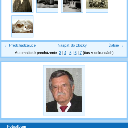
← Predchádzajúce
Naspäť do zložky
Ďalšie →
Automatické precházenie:
3
|
4
|
5
|
6
|
7
(čas v sekundách)
Fotoalbum