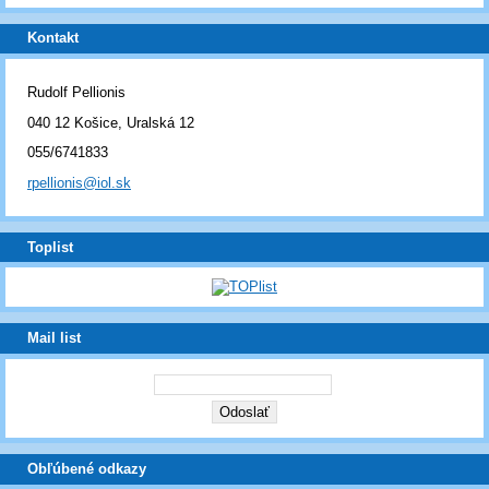
Kontakt
Rudolf Pellionis
040 12 Košice, Uralská 12
055/6741833
rpellionis@iol.sk
Toplist
Mail list
Obľúbené odkazy