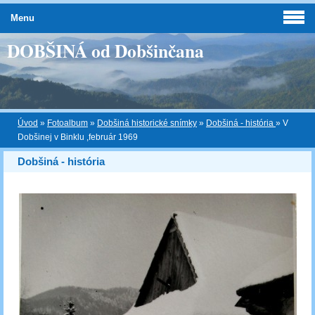
Menu
DOBŠINÁ od Dobšinčana
Úvod
»
Fotoalbum
»
Dobšiná historické snímky
»
Dobšiná - história
»
V
Dobšinej v Binklu ,február 1969
Dobšiná - história